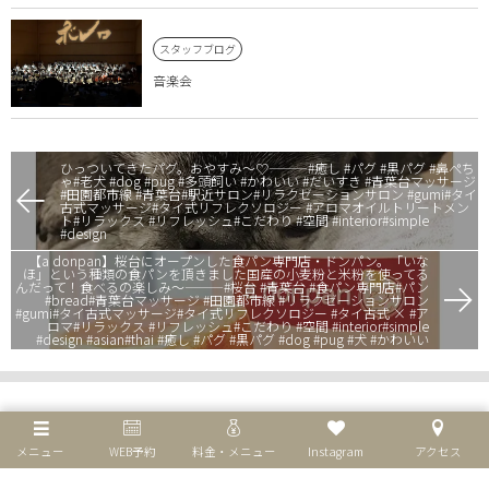
スタッフブログ
音楽会
ひっついてきたパグ。おやすみ〜♡———#癒し #パグ #黒パグ #鼻ぺち
ゃ#老犬 #dog #pug #多頭飼い #かわいい #だいすき #青葉台マッサージ
#田園都市線 #青葉台#駅近サロン#リラクゼーションサロン #gumi#タイ
古式マッサージ#タイ式リフレクソロジー #アロマオイルトリートメン
ト#リラックス #リフレッシュ#こだわり #空間 #interior#simple
#design
【a donpan】桜台にオープンした食パン専門店・ドンパン。「いな
ほ」という種類の食パンを頂きました︎国産の小麦粉と米粉を使ってる
んだって！食べるの楽しみ〜———#桜台 #青葉台 #食パン専門店#パン
#bread#青葉台マッサージ #田園都市線 #リラクゼーションサロン
#gumi#タイ古式マッサージ#タイ式リフレクソロジー #タイ古式 × #ア
ロマ#リラックス #リフレッシュ#こだわり #空間 #interior#simple
#design #asian#thai #癒し #パグ #黒パグ #dog #pug #犬 #かわいい
メニュー
WEB予約
料金・メニュー
Instagram
アクセス
個人情報保護方針