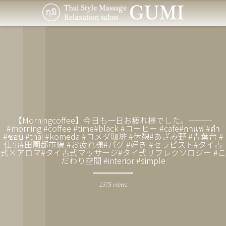
【Morning︎coffee】️️️今日も一日お疲れ様でした。———
#morning #coffee #time#black #コーヒー #cafe#กาเเฟ #ดำ
#ชอบ #thai #komeda #コメダ珈琲 #休憩#あざみ野 #青葉台 #
仕事#田園都市線 #お疲れ様#パグ #好き #セラピスト#タイ古
式×アロマ#タイ古式マッサージ#タイ式リフレクソロジー #こ
だわり空間 #interior #simple
1375 views