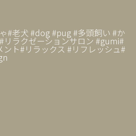
犬 #dog #pug #多頭飼い #か
#リラクゼーションサロン #gumi#
ント#リラックス #リフレッシュ#
gn