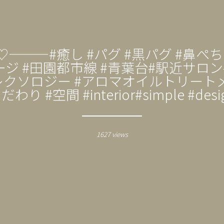
#癒し #パグ #黒パグ #鼻ぺちゃ#老
ジ #田園都市線 #青葉台#駅近サロン
クソロジー #アロマオイルトリートメ
だわり #空間 #interior#simple #desi
1627 views