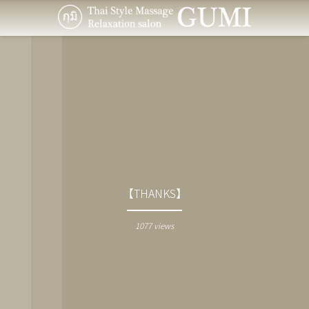
【THANKS】
1077 views