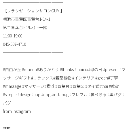
———————————————
【リラクゼーションサロンGUMI】
横浜市青葉区青葉台1-14-1
第二青葉台ビル地下一階
11:00-19:00
045-507-4710
———————————————
#自由が丘 #manna#ありがとう #thanks #lupicia#母の日 #present #マ
ッサージギフト#リラックス#観葉植物 #インテリア #green#丁寧
#massage #マッサージ#横浜 #青葉台 #青葉区 #タイ式#thai #雑貨
#simple #design#pug #dog #instapug #フレブル #鼻ぺちゃ #黒パグ #
パグ
from Instagram
共有: