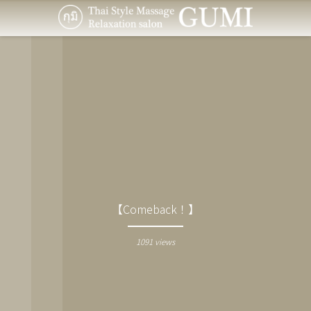
【Comeback︎！】
1091 views