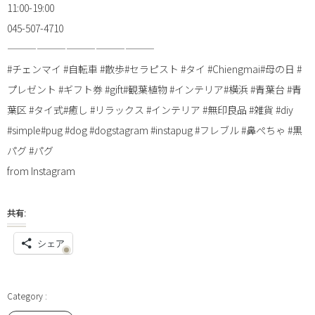
11:00-19:00
045-507-4710
———————————————
#チェンマイ #自転車 #散歩#セラピスト #タイ #Chiengmai#母の日 #
プレゼント #ギフト券 #gift#観葉植物 #インテリア#横浜 #青葉台 #青
葉区 #タイ式#癒し #リラックス #インテリア #無印良品 #雑貨 #diy
#simple#pug #dog #dogstagram #instapug #フレブル #鼻ぺちゃ #黒
パグ #パグ
from Instagram
共有:
シェア