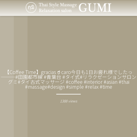
【Coffee Time】gracias🥤caro今日も1日お疲れ様でしたっ
———#田園都市線 #青葉台 #タイ式#リラクゼーションサロン
グミ#タイ古式マッサージ #coffee #interior #asian #thai
#massage#design #simple #relax #time
1388 views