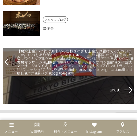
スタッフブログ
音楽会
【台湾土産】-予約は週末なのにわざわざお土産だけ届けてくださいま
した。いつもありがとうございます☻———-#お客様 から#台湾 #お土
産 #パイナップルケーキ#cake#ありがとうございます#今日のおやつ#青
葉台マッサージ #田園都市線 #リラクゼーションサロンgumi#タイ古式
マッサージ#タイ式リフレクソロジー #タイ古式 × #アロマ#リラックス
#リフレッシュ#こだわり #空間 #interior#simple #design #asian#thai #
癒し #パグ #黒パグ #dog #pug #犬
BWJ★
メニュー
WEB予約
料金・メニュー
Instagram
アクセス