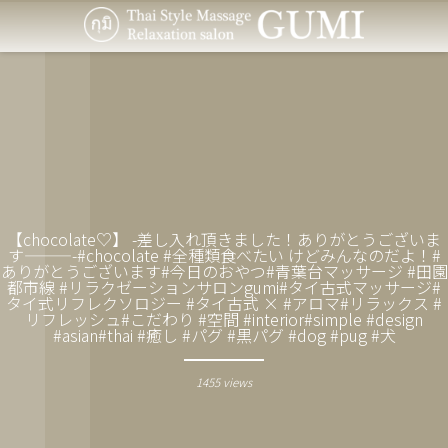
【chocolate︎♡】 -差し入れ頂きました！ありがとうございま
す———-#chocolate #全種類食べたい けどみんなのだよ！#
ありがとうございます#今日のおやつ#青葉台マッサージ #田園
都市線 #リラクゼーションサロンgumi#タイ古式マッサージ#
タイ式リフレクソロジー #タイ古式 × #アロマ#リラックス #
リフレッシュ#こだわり #空間 #interior#simple #design
#asian#thai #癒し #パグ #黒パグ #dog #pug #犬
1455 views