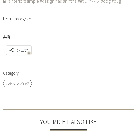
間 #interior#simple #design #asian #thai#癒し #パグ #dog #pug
from Instagram
共有:
シェア
スタッフブログ
YOU MIGHT ALSO LIKE