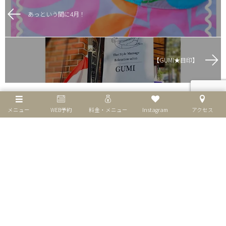
あっという間に4月！
【GUMI★目印】
メニュー
WEB予約
料金・メニュー
Instagram
アクセス
個人情報保護方針
特定商取引法表示
お問い合わせ
©
2026
リラクゼーションサロンGUMI