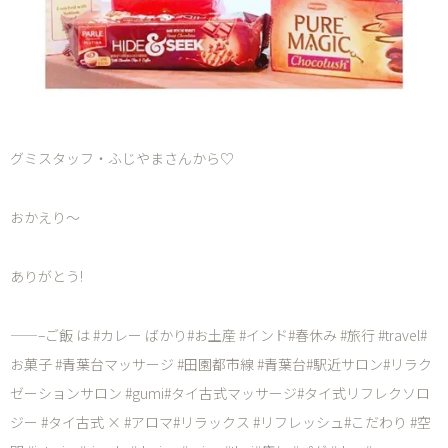
グミスタッフ・ふじやまさんから♡
おかえり〜
ありがとう!
——–ご飯 は #カレー ばかり#お土産 #インド#春休み #旅行 #travel#
お菓子 #青葉台マッサージ #田園都市線 #青葉台#駅近サロン#リラク
ゼーションサロン #gumi#タイ古式マッサージ#タイ式リフレクソロ
ジー #タイ古式 × #アロマ#リラックス #リフレッシュ#こだわり #空