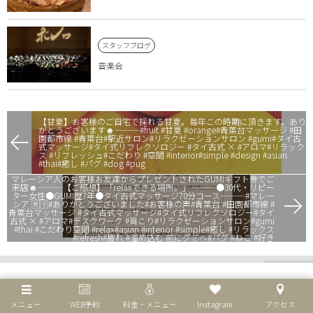
スタッフブログ
音楽会
【甘夏】お客様のご自宅で採れる甘夏。毎年この時期に頂きます。あり
がとうございます☻———#fruit #甘夏 #orange#青葉台マッサージ #田
園都市線 #青葉台#駅近サロン#リラクゼーションサロン #gumi#タイ古
式マッサージ#タイ式リフレクソロジー #タイ古式 × #アロマ#リラック
ス #リフレッシュ#こだわり #空間 #interior#simple #design #asian
#thai#癒し #パグ #dog #pug
マレーシア人のお客様お友達からプレゼントされたGUMIギフト券でご
来店☻———【ご感想】「relaxできる場所。」———●30代・リピー
ター女性●GUMI歴7年●タイ古式マッサージ70分コース———#マレー
シア 🇲🇾#ありがとうございました#お客様の声#青葉台 #田園都市線 #
青葉台マッサージ #タイ古式マッサージ#タイ式リフレクソロジー#タイ
古式 × #アロマ#デスクワーク #肩こり#リラクゼーションサロン#gumi
#thai #こだわり空間 #relax#asian #interior #simple#癒し #リラックス
#refresh#疲れ #溜め込む 前にグミへ#パグ #ねこ #好き
メニュー
WEB予約
料金・メニュー
Instagram
アクセス