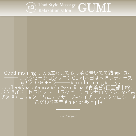
Good morning︎Tully's️広々してるし落ち着いてて結構好き。
———リラクゼーションサロンGUMI本日は木曜レディース
day!!♡20%OFF♡———#goodmorning #tullys
#coffee#space#กาเเฟ #ดำ #ชอบ #thai #青葉台#田園都市線 #
パグ #好き #セラピスト#リラクゼーションサロングミ#タイ古
式× #アロマ#タイ古式マッサージ#タイ式リフレクソロジー #
こだわり空間 #interior #simple
1107 views