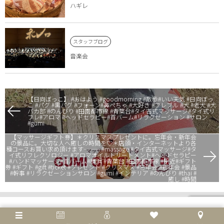
ハギレ
スタッフブログ
音楽会
【日向ぼっこ】 #おはよう #goodmorning #散歩#いい天気 #日向ぼっ
こ #パグ #黒パグ #フォーン#鼻ぺちゃ #大好き #フレブル #犬 #老犬 #犬
バカ部 #のんびり #田園都市線 #青葉台#タイ古式マッサージ#タイ式リ
フレ#アロマ #ヘッドセラピー#首バーム#リラクゼーション #サロン
#gumi
【マッサージギフト券】＊クリスマスプレゼントに。忘年会・新年会
の景品に。大切な人へ癒しの時間を♡＊店頭・インターネットより各
種コースお買い求め頂けます———#massage #タイ古式マッサージ#タ
イ式リフレクソロジー #アロマオイルトリートメント#ヘッドセラピー
#ハンドマッサージ#首バーム#横浜 #青葉台 #田園都市線 #駅近#ギフト
券 #ギフト #gift #ticket #プレゼント #クリスマス #忘年会 #新年会 #景品
#幹事 #リラクゼーションサロン #gumi #インテリア #のんびり #thai #
癒し #時間