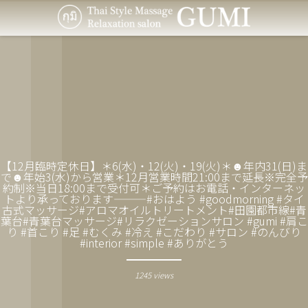
【12月臨時定休日】＊6(水)・12(火)・19(火)＊☻年内31(日)ま
で☻年始3(水)から営業＊12月営業時間21:00まで延長︎※完全予
約制※当日18:00まで受付可＊ご予約はお電話・インターネッ
トより承っております———#おはよう #goodmorning #タイ
古式マッサージ#アロマオイルトリートメント#田園都市線#青
葉台#青葉台マッサージ#リラクゼーションサロン #gumi #肩こ
り #首こり #足 #むくみ #冷え #こだわり #サロン #のんびり
#interior #simple #ありがとう
1245 views