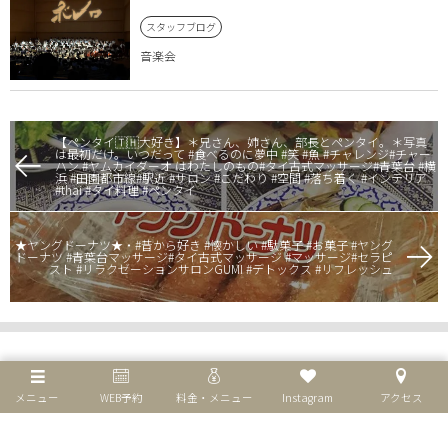
スタッフブログ
音楽会
【ペンタイ🇹🇭大好き】＊兄さん、姉さん、部長とペンタイ。＊写真
は最初だけ。いつだって #食べるのに夢中 #笑 #魚 #チャレンジ#チャー
ハン #ヤムカイダーオ はわたしのもの#タイ古式マッサージ#青葉台 #横
浜 #田園都市線#駅近 #サロン #こだわり #空間 #落ち着く #インテリア
#thai #タイ料理 #ペンタイ
★ヤングドーナツ★・#昔から好き #懐かしい #駄菓子 #お菓子 #ヤング
ドーナツ #青葉台マッサージ#タイ古式マッサージ #マッサージ#セラピ
スト #リラクゼーションサロンGUMI #デトックス #リフレッシュ
メニュー
WEB予約
料金・メニュー
Instagram
アクセス
個人情報保護方針