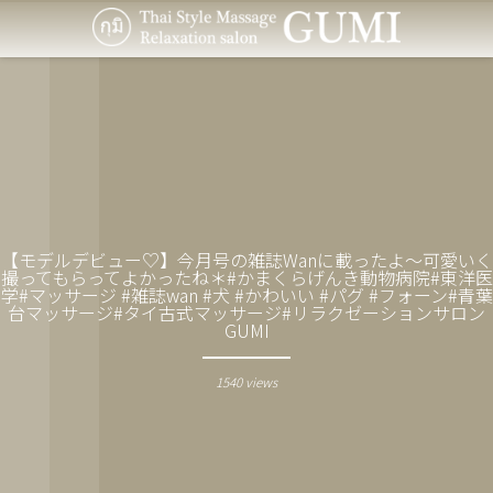
【モデルデビュー♡】今月号の雑誌Wanに載ったよ〜可愛いく
撮ってもらってよかったね＊#かまくらげんき動物病院#東洋医
学#マッサージ #雑誌wan #犬 #かわいい #パグ #フォーン#青葉
台マッサージ#タイ古式マッサージ#リラクゼーションサロン
GUMI
1540 views