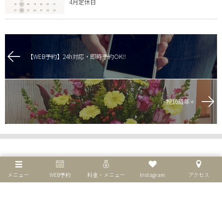
4月定休日
【WEB予約】24h対応・即時予約OK‼️
祝10周年✧
メニュー
WEB予約
料金・メニュー
Instagram
アクセス
個人情報保護方針
特定商取引法表示