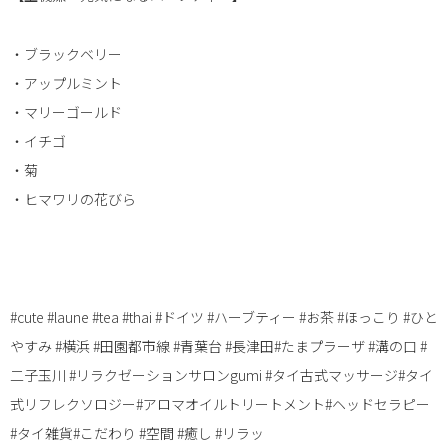
・ブラックベリー
・アップルミント
・マリーゴールド
・イチゴ
・菊
・ヒマワリの花びら
#cute #laune #tea #thai #ドイツ #ハーブティー #お茶 #ほっこり #ひと
やすみ #横浜 #田園都市線 #青葉台 #長津田#たまプラーザ #溝の口 #
二子玉川 #リラクゼーションサロンgumi #タイ古式マッサージ#タイ
式リフレクソロジー#アロマオイルトリートメント#ヘッドセラピー
#タイ雑貨#こだわり #空間 #癒し #リラッ