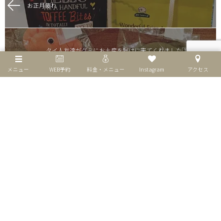
お正月疲れ
タイ人友達がグミにお土産を届けに来てくれました🇹🇭
メニュー
WEB予約
料金・メニュー
Instagram
アクセス
個人情報保護方針
特定商取引法表示
お問い合わせ
©
2026
リラクゼーションサロンGUMI