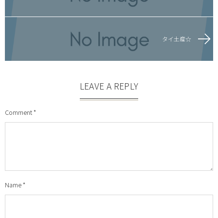
タイ土産☆
LEAVE A REPLY
Comment
*
Name
*