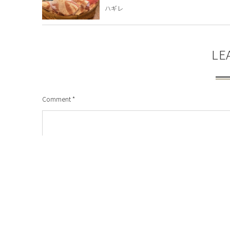
ハギレ
LE
Comment
*
Name
*
URL