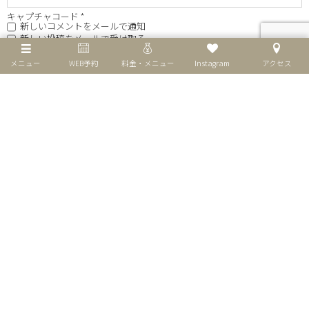
キャプチャコード
*
新しいコメントをメールで通知
新しい投稿をメールで受け取る
メニュー
WEB予約
料金・メニュー
Instagram
アクセス
このサイトはスパムを低減するために Akismet を使っています。
コメント
データの処理方法の詳細はこちらをご覧ください
。
個人情報保護方針
特定商取引法表示
お問い合わせ
©
2026
リラクゼーションサロンGUMI