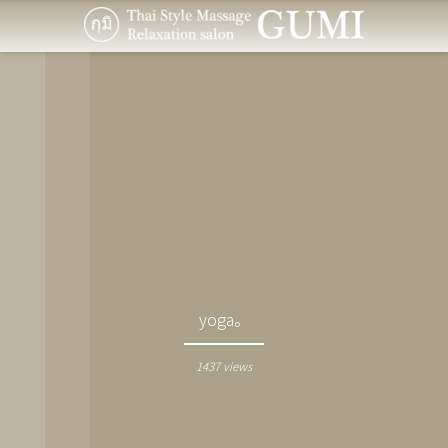
yoga。
1437 views