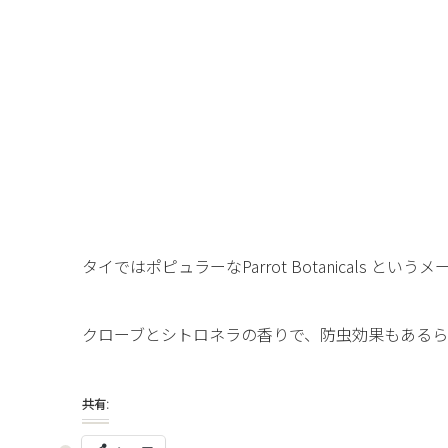
タイではポピュラーなParrot Botanicals とい
クローブとシトロネラの香りで、防虫効果もある
共有: